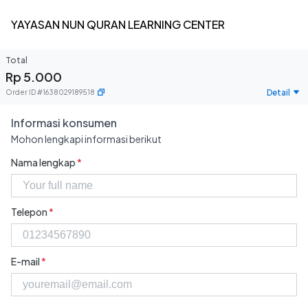
YAYASAN NUN QURAN LEARNING CENTER
Total
Rp 5.000
Detail
Order ID
#
1638029189518
Informasi konsumen
Mohon lengkapi informasi berikut
Nama lengkap
*
Telepon
*
E-mail
*