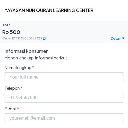
YAYASAN NUN QURAN LEARNING CENTER
Total
Rp 500
Detail
Order ID
#
1638030602323
Informasi konsumen
Mohon lengkapi informasi berikut
Nama lengkap
*
Telepon
*
E-mail
*