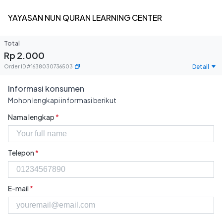
YAYASAN NUN QURAN LEARNING CENTER
Total
Rp 2.000
Detail
Order ID
#
1638030736503
Informasi konsumen
Mohon lengkapi informasi berikut
Nama lengkap
*
Telepon
*
E-mail
*