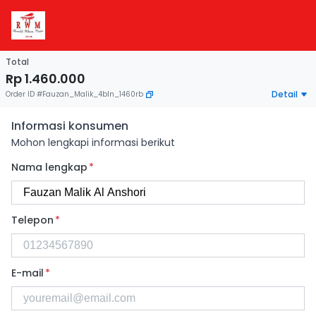
Total
Rp 1.460.000
Detail
Order ID
#
Fauzan_Malik_4bln_1460rb
Informasi konsumen
Mohon lengkapi informasi berikut
Nama lengkap
*
Telepon
*
E-mail
*