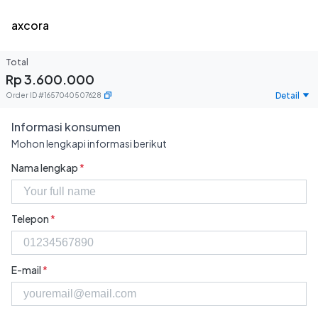
axcora
Total
Rp 3.600.000
Detail
Order ID
#
1657040507628
Informasi konsumen
Mohon lengkapi informasi berikut
Nama lengkap
*
Telepon
*
E-mail
*